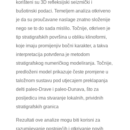
korišteni su 3D refleksijski seizmički i
bušotinski podaci. Temeljem analiza otkriveno
je da su proučavane naslage znatno složenije
nego se to do sada mislilo. Točnije, otkriven je
tip stratigrafskih površina u obliku klinoformi,
koje imaju promijenjiv bočni karakter, a takva
interpretacija potvrđena je metodom
stratigrafskog numeričkog modeliranja. Točnije,
predloženi model prikazuje česte promjene u
taložnom sustavu pod utjecajem preklapanja
delti paleo-Drave i paleo-Dunava, što za
posljedicu ima stvaranje lokalnih, prividnih
stratigrafskih granica
Rezultati ove analize mogu biti korisni za
razumijevanje postojećih i otkrivanje novih