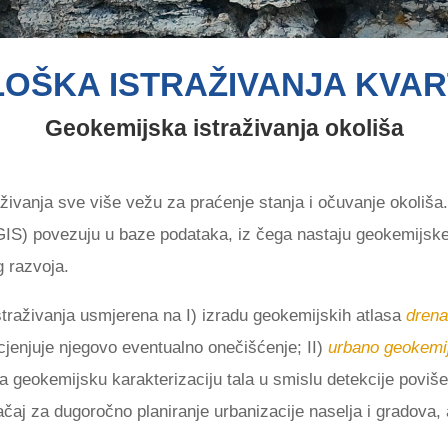
OŠKA ISTRAŽIVANJA KVA
Geokemijska istraživanja okoliša
ivanja sve više vežu za praćenje stanja i očuvanje okoliša.
S) povezuju u baze podataka, iz čega nastaju geokemijske ka
g razvoja.
traživanja usmjerena na I) izradu geokemijskih atlasa
drena
ocjenjuje njegovo eventualno onečišćenje; II)
urbano geokemijs
 geokemijsku karakterizaciju tala u smislu detekcije poviše
aj za dugoročno planiranje urbanizacije naselja i gradova, 