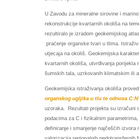
U Zavodu za mineralne sirovine i marinsk
rekonstrukcije kvartarnih okoliša na tem
rezultiralo je izradom geokemijskog atla
praćenje organske tvari u tlima. Istraži
utjecaja na okoliš. Geokemijska karakteri
kvartarnih okoliša, utvrđivanja porijekla 
šumskih tala, uzrkovanih klimatskim ili
Geokemijska istraživanja okoliša prove
organskog ugljika u tlu te odnosa C:N
uzoraka. Rezultati projekta su izračuni o
podacima za C i fizikalnim parametrima,
definiranje i smanjenje najčešćih izvora ne
valorizacija regionalnih pedotransfernih f