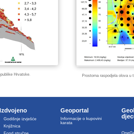
epublike Hrvatske.
Prostorna raspodjela olova u 
Izdvojeno
Geoportal
Geol
dje
Informacije o kupovini
Godišnje izvješće
karata
Knjižnica
OneGe
Fond stručne