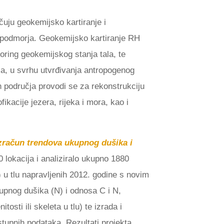
čuju geokemijsko kartiranje i
e podmorja. Geokemijsko kartiranje RH
oring geokemijskog stanja tala, te
ja, u svrhu utvrđivanja antropogenog
ih područja provodi se za rekonstrukciju
ikacije jezera, rijeka i mora, kao i
 izračun trendova ukupnog dušika i
 lokacija i analiziralo ukupno 1880
) u tlu napravljenih 2012. godine s novim
upnog dušika (N) i odnosa C i N,
osti ili skeleta u tlu) te izrada i
ostupnih podataka. Rezultati projekta