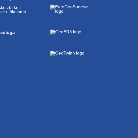
ke zbirke i
ice u školama
geologa