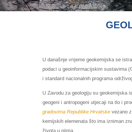
GEOL
U današnje vrijeme geokemijska se istraž
podaci u geoinformacijskim sustavima (GI
i standard nacionalnih programa održivo
U Zavodu za geologiju su geokemijska is
geogeni i antropogeni utjecaji na tlo i pr
gradovima Republike Hrvatske
vezano za
kemijskih elemenata što ima izniman znač
života u njima.