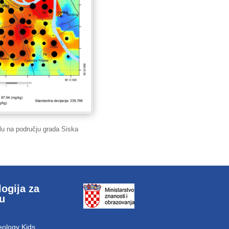
tlu na području grada Siska
ogija za
cu
ology Kids