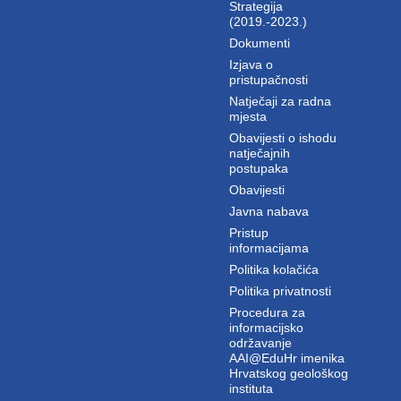
Strategija
(2019.-2023.)
Dokumenti
Izjava o
pristupačnosti
Natječaji za radna
mjesta
Obavijesti o ishodu
natječajnih
postupaka
Obavijesti
Javna nabava
Pristup
informacijama
Politika kolačića
Politika privatnosti
Procedura za
informacijsko
održavanje
AAI@EduHr imenika
Hrvatskog geološkog
instituta