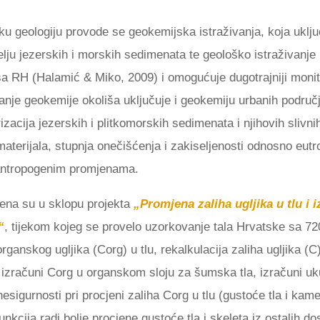
u geologiju provode se geokemijska istraživanja, koja uklju
elju jezerskih i morskih sedimenata te geološko istraživanj
sa RH (Halamić & Miko, 2009) i omogućuje dugotrajniji monit
vanje geokemije okoliša uključuje i geokemiju urbanih područ
zacija jezerskih i plitkomorskih sedimenata i njihovih slivn
materijala, stupnja onečišćenja i zakiseljenosti odnosno eutrof
 antropogenim promjenama.
dena su u sklopu projekta
„Promjena zaliha ugljika u tlu i
“
, tijekom kojeg se provelo uzorkovanje tala Hrvatske sa 720
rganskog ugljika (Corg) u tlu, rekalkulacija zaliha ugljika (C
 izračuni Corg u organskom sloju za šumska tla, izračuni uk
sigurnosti pri procjeni zaliha Corg u tlu (gustoće tla i kamenit
unkcija radi bolje procjene gustoće tla i skeleta iz ostalih d