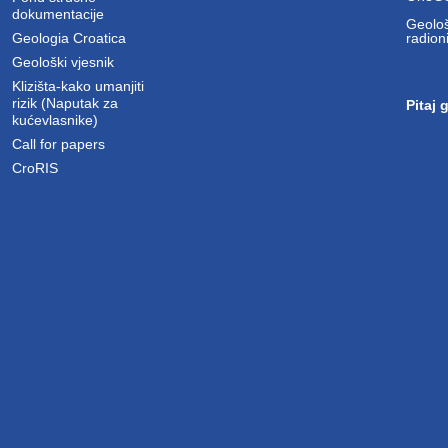
dokumentacije
Geološ
Geologia Croatica
radion
Geološki vjesnik
Klizišta-kako umanjiti
rizik (Naputak za
Pitaj 
kućevlasnike)
Call for papers
CroRIS