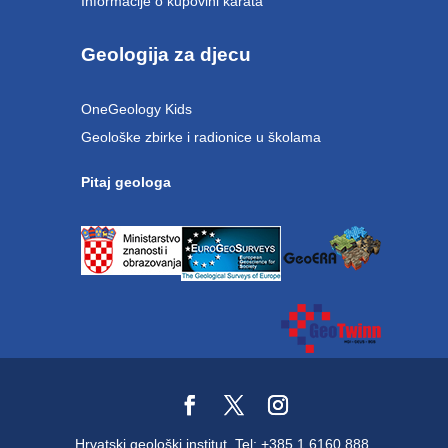
Informacije o kupovini karata
Geologija za djecu
OneGeology Kids
Geološke zbirke i radionice u školama
Pitaj geologa
Hrvatski geološki institut, Tel: +385 1 6160 888,