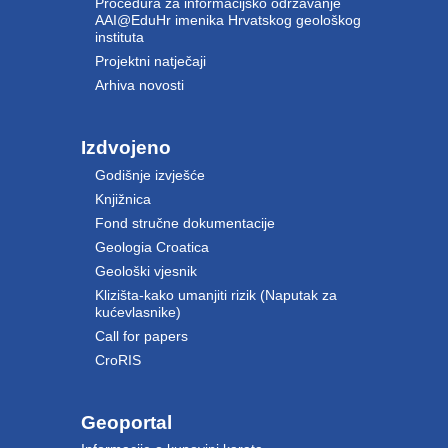
Procedura za informacijsko održavanje
AAI@EduHr imenika Hrvatskog geološkog
instituta
Projektni natječaji
Arhiva novosti
Izdvojeno
Godišnje izvješće
Knjižnica
Fond stručne dokumentacije
Geologia Croatica
Geološki vjesnik
Klizišta-kako umanjiti rizik (Naputak za
kućevlasnike)
Call for papers
CroRIS
Geoportal