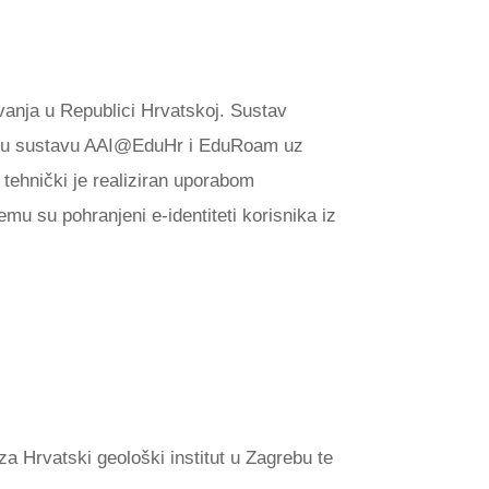
vanja u Republici Hrvatskoj. Sustav
sa u sustavu AAI@EduHr i EduRoam uz
tehnički je realiziran uporabom
u su pohranjeni e-identiteti korisnika iz
a Hrvatski geološki institut u Zagrebu te