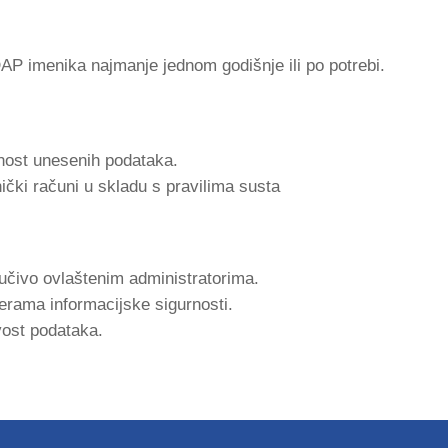
DAP imenika najmanje jednom godišnje ili po potrebi.
vnost unesenih podataka.
snički računi u skladu s pravilima susta
učivo ovlaštenim administratorima.
jerama informacijske sigurnosti.
ivost podataka.