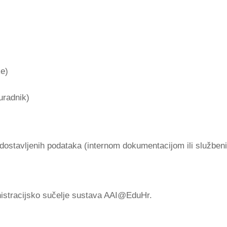
ke)
uradnik)
 dostavljenih podataka (internom dokumentacijom ili služben
nistracijsko sučelje sustava AAI@EduHr.