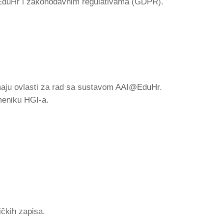
@EduHr i zakonodavnim regulativama (GDPR).
imaju ovlasti za rad sa sustavom AAI@EduHr.
imeniku HGI-a.
ičkih zapisa.