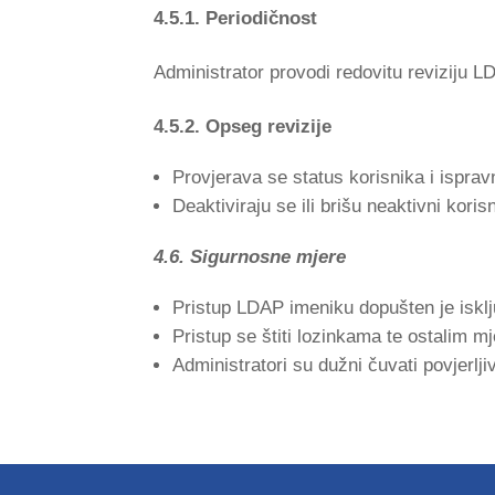
4.5.1. Periodičnost
Administrator provodi redovitu reviziju L
4.5.2. Opseg revizije
Provjerava se status korisnika i ispra
Deaktiviraju se ili brišu neaktivni kori
4.6. Sigurnosne mjere
Pristup LDAP imeniku dopušten je isklj
Pristup se štiti lozinkama te ostalim m
Administratori su dužni čuvati povjerlj