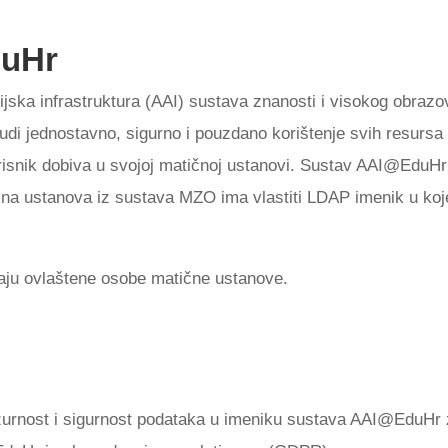
duHr
ijska infrastruktura (AAI) sustava znanosti i visokog obrazo
di jednostavno, sigurno i pouzdano korištenje svih resur
risnik dobiva u svojoj matičnoj ustanovi. Sustav AAI@EduHr 
na ustanova iz sustava MZO ima vlastiti LDAP imenik u kojem
avaju ovlaštene osobe matične ustanove.
 ažurnost i sigurnost podataka u imeniku sustava AAI@EduHr z