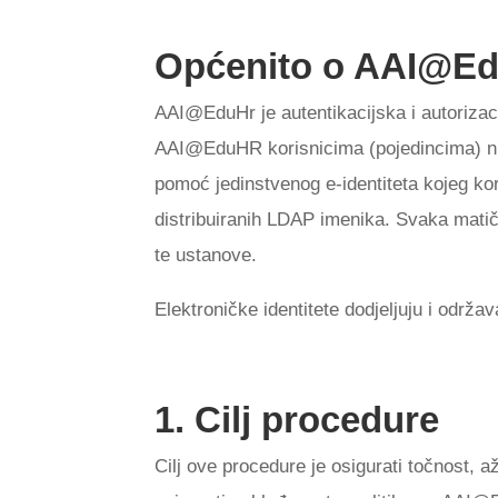
Općenito o AAI@E
AAI@EduHr je autentikacijska i autorizac
AAI@EduHR korisnicima (pojedincima) nu
pomoć jedinstvenog e-identiteta kojeg ko
distribuiranih LDAP imenika. Svaka matič
te ustanove.
Elektroničke identitete dodjeljuju i održ
1. Cilj procedure
Cilj ove procedure je osigurati točnost,