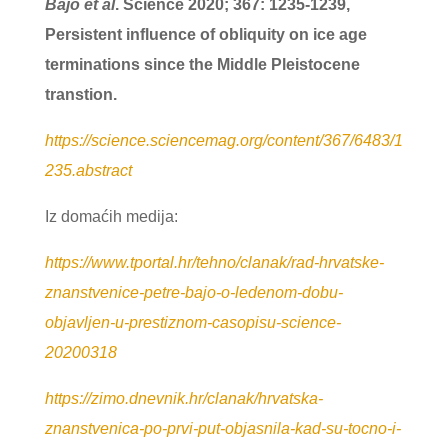
Bajo et al
. Science 2020; 367: 1235-1239,
Persistent influence of obliquity on ice age
terminations since the Middle Pleistocene
transtion.
https://science.sciencemag.org/content/367/6483/1
235.abstract
Iz domaćih medija:
https://www.tportal.hr/tehno/clanak/rad-hrvatske-
znanstvenice-petre-bajo-o-ledenom-dobu-
objavljen-u-prestiznom-casopisu-science-
20200318
https://zimo.dnevnik.hr/clanak/hrvatska-
znanstvenica-po-prvi-put-objasnila-kad-su-tocno-i-