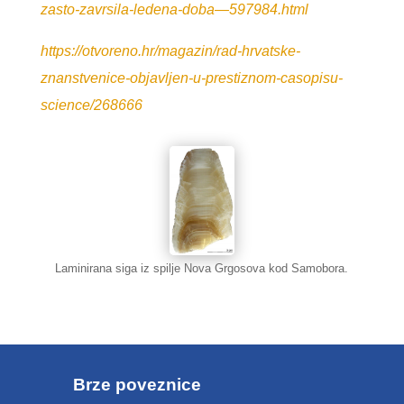
zasto-zavrsila-ledena-doba—597984.html
https://otvoreno.hr/magazin/rad-hrvatske-
znanstvenice-objavljen-u-prestiznom-casopisu-
science/268666
Laminirana siga iz spilje Nova Grgosova kod Samobora.
Brze poveznice