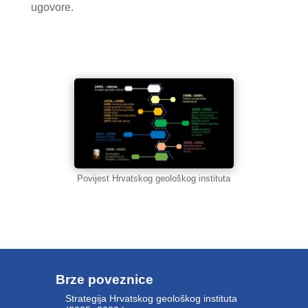
ugovore.
Povijest Hrvatskog geološkog instituta
Brze poveznice
Strategija Hrvatskog geološkog instituta