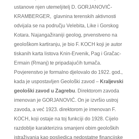
ustanove njen utemeljitelj D. GORJANOVIĆ-
KRAMBERGER, glavnina terenskih aktivnosti
odvijala se na području Velebita, Like i Gorskog
Kotara. Najangažiraniji geolog, prvenstveno na
geološkom kartiranju, je bio F. KOCH koji je autor
tiskanih karta listova Knin-Ervenik, Pag i Gračac-
Ermain (Rmanj) te pripadajućih tumača.
Povjerenstvo je formalno djelovalo do 1922. god.,
kada je uspostavljen Geološki zavod –
Kraljevski
geološki zavod u Zagrebu
. Direktorom zavoda
imenovan je GORJANOVIĆ. On je izvršio ustroj
zavoda, a već 1923. direktorom je imenovan F.
KOCH, koji ostaje na toj funkciji do 1928. Cijelo
razdoblje karakterizira smanjeni obim geoloških
istraživanja kao posljedica nedostatne financijske