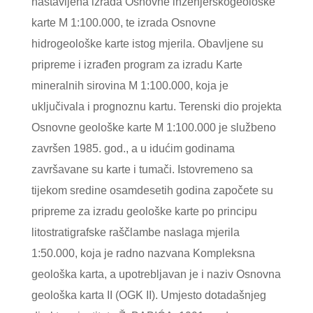
nastavljena izrada Osnovne inženjerskogeološke
karte M 1:100.000, te izrada Osnovne
hidrogeološke karte istog mjerila. Obavljene su
pripreme i izrađen program za izradu Karte
mineralnih sirovina M 1:100.000, koja je
uključivala i prognoznu kartu. Terenski dio projekta
Osnovne geološke karte M 1:100.000 je službeno
završen 1985. god., a u idućim godinama
završavane su karte i tumači. Istovremeno sa
tijekom sredine osamdesetih godina započete su
pripreme za izradu geološke karte po principu
litostratigrafske raščlambe naslaga mjerila
1:50.000, koja je radno nazvana Kompleksna
geološka karta, a upotrebljavan je i naziv Osnovna
geološka karta II (OGK II). Umjesto dotadašnjeg