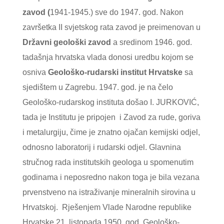
zavod (
1941-1945.) sve do 1947. god. Nakon
završetka II svjetskog rata zavod je preimenovan u
Državni geološki zavod
a sredinom 1946. god.
tadašnja hrvatska vlada donosi uredbu kojom se
osniva
Geološko-rudarski institut Hrvatske
sa
sjedištem u Zagrebu. 1947. god. je na čelo
Geološko-rudarskog instituta došao I. JURKOVIĆ,
tada je Institutu je pripojen i Zavod za rude, goriva
i metalurgiju, čime je znatno ojačan kemijski odjel,
odnosno laboratorij i rudarski odjel. Glavnina
stručnog rada institutskih geologa u spomenutim
godinama i neposredno nakon toga je bila vezana
prvenstveno na istraživanje mineralnih sirovina u
Hrvatskoj. Rješenjem Vlade Narodne republike
Hrvatske 21. listopada 1950. god. Geološko-