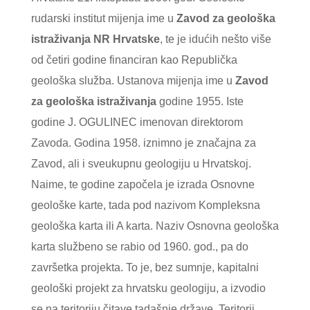
rudarski institut mijenja ime u
Zavod za geološka
istraživanja NR Hrvatske
, te je idućih nešto više
od četiri godine financiran kao Republička
geološka služba. Ustanova mijenja ime u
Zavod
za geološka istraživanja
godine 1955. Iste
godine J. OGULINEC imenovan direktorom
Zavoda. Godina 1958. iznimno je značajna za
Zavod, ali i sveukupnu geologiju u Hrvatskoj.
Naime, te godine započela je izrada Osnovne
geološke karte, tada pod nazivom Kompleksna
geološka karta ili A karta. Naziv Osnovna geološka
karta službeno se rabio od 1960. god., pa do
završetka projekta. To je, bez sumnje, kapitalni
geološki projekt za hrvatsku geologiju, a izvodio
se na teritoriju čitave tadašnje države. Teritorij