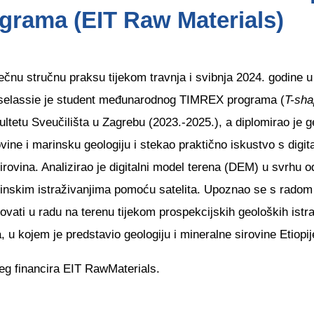
grama (EIT Raw Materials)
čnu stručnu praksu tijekom travnja i svibnja 2024. godine 
breselassie je student međunarodnog TIMREX programa (
T-sha
tetu Sveučilišta u Zagrebu (2023.-2025.), a diplomirao je g
ne i marinsku geologiju i stekao praktično iskustvo s digita
ovina. Analizirao je digitalni model terena (DEM) u svrhu o
daljinskim istraživanjima pomoću satelita. Upoznao se s rado
lovati u radu na terenu tijekom prospekcijskih geoloških ist
kojem je predstavio geologiju i mineralne sirovine Etiopije, 
eg financira EIT RawMaterials.