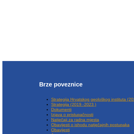
Brze poveznice
Strategija Hrvatskog geološkog instituta (2
Strategija (2019.-2023.)
Dokumenti
Izjava o pristupačnosti
Natječaji za radna mjesta
Obavijesti o ishodu natječajnih postupaka
Obavijesti