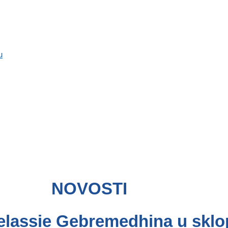
u
NOVOSTI
elassie Gebremedhina u sklo