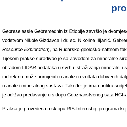
pro
Gebreselassie Gebremedhin iz Etiopije završio je dvomjese
vodstvom Nikole Gizdavca i dr. sc. Nikoline Ilijanić. Ge
Resource Exploration
), na Rudarsko-geološko-naftnom fakul
Tijekom prakse surađivao je sa Zavodom za mineralne sirovi
obradom LIDAR podataka u svrhu istraživanja mineralnih sir
indirektno može primijeniti u analizi rezultata dobivenih 
u analizi mineralnog sastava. Također je imao priliku sudje
je održao predavanje u sklopu Geoznanstvenog sata HGI-a, u 
Praksa je provedena u sklopu RIS-Internship programa koj