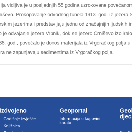
ksija vidljiva je u posljednjih 55 godina uzrokovane povećan
rniševo. Prokopavanje odvodnog tunela 1913. god. iz jezera 
kim jezerima i predstavljaju jednu od značajnijih ljudskih in
e odvajanje jezera Vrbnik, dok se jezero Crniševo izoliralo 
8. god., povećalo je donos materijala iz Vrgoračkog polja u 
era ne zapunjavaju sedimentima iz Vrgoračkog polja.
Izdvojeno
Geoportal
Geol
dje
Informacije o kupovini
Godišnje izvješće
karata
Knjižnica