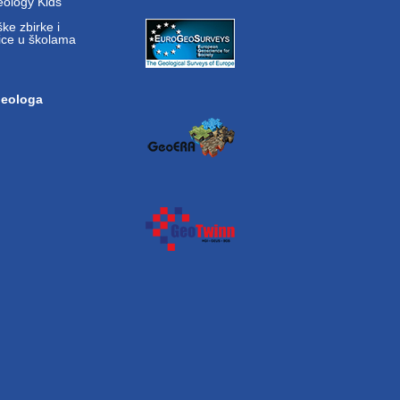
ology Kids
ke zbirke i
ice u školama
geologa