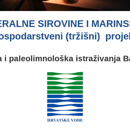
ERALNE SIROVINE I MARIN
spodarstveni (tržišni) proje
 i paleolimnološka istraživanja B