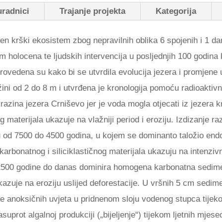
uradnici
Trajanje projekta
Kategorija
ven krški ekosistem zbog nepravilnih oblika 6 spojenih i 1 d
m holocena te ljudskih intervencija u posljednjih 100 godina 
provedena su kako bi se utvrdila evolucija jezera i promjene
ni od 2 do 8 m i utvrđena je kronologija pomoću radioaktivno
 razina jezera Crniševo jer je voda mogla otjecati iz jezera 
nog materijala ukazuje na vlažniji period i eroziju. Izdizanje 
u od 7500 do 4500 godina, u kojem se dominanto taložio end
arbonatnog i siliciklastičnog materijala ukazuju na intenz
Od 2500 godine do danas dominira homogena karbonatna sedi
ukazuje na eroziju uslijed deforestacije. U vršnih 5 cm sedime
ave anoksičnih uvjeta u pridnenom sloju vodenog stupca tijek
uprot algalnoj produkciji („bijeljenje“) tijekom ljetnih mjes