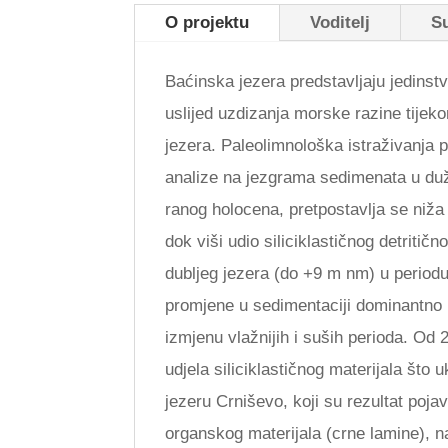
O projektu
Voditelj
S
Baćinska jezera predstavljaju jedinst
uslijed uzdizanja morske razine tijeko
jezera. Paleolimnološka istraživanja 
analize na jezgrama sedimenata u duži
ranog holocena, pretpostavlja se niža
dok viši udio siliciklastičnog detritič
dubljeg jezera (do +9 m nm) u period
promjene u sedimentaciji dominantno k
izmjenu vlažnijih i suših perioda. 
udjela siliciklastičnog materijala što 
jezeru Crniševo, koji su rezultat poj
organskog materijala (crne lamine), nas