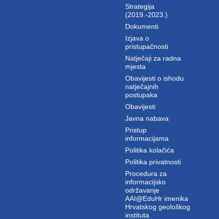
Strategija
(2019.-2023.)
Dokumenti
Izjava o
pristupačnosti
Natječaji za radna
mjesta
Obavijesti o ishodu
natječajnih
postupaka
Obavijesti
Javna nabava
Pristup
informacijama
Politika kolačića
Politika privatnosti
Procedura za
informacijsko
održavanje
AAI@EduHr imenika
Hrvatskog geološkog
instituta