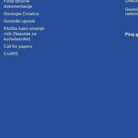
OneGe
Fond stručne
dokumentacije
Geološ
Geologia Croatica
radion
Geološki vjesnik
Klizišta-kako umanjiti
rizik (Naputak za
Pitaj 
kućevlasnike)
Call for papers
CroRIS