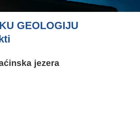
SKU GEOLOGIJU
kti
aćinska jezera