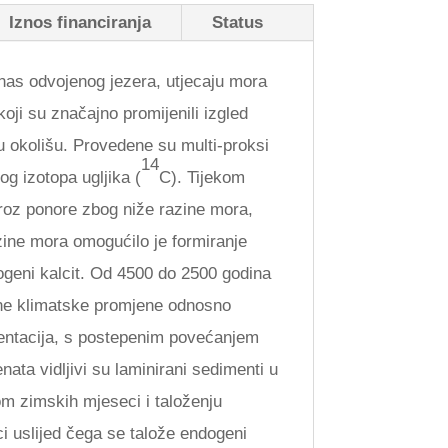
Iznos financiranja
Status
anas odvojenog jezera, utjecaju mora
koji su značajno promijenili izgled
 u okolišu. Provedene su multi-proksi
14
g izotopa ugljika (
C). Tijekom
kroz ponore zbog niže razine mora,
razine mora omogućilo je formiranje
ogeni kalcit. Od 4500 do 2500 godina
ivne klimatske promjene odnosno
mentacija, s postepenim povećanjem
nata vidljivi su laminirani sedimenti u
om zimskih mjeseci i taloženju
eci uslijed čega se talože endogeni