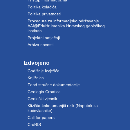
Politika kolačića
Politika privatnosti
Procedura za informacijsko održavanje
AAI@EduHr imenika Hrvatskog geološkog
instituta
Projektni natječaji
Arhiva novosti
Izdvojeno
Godišnje izvješće
Knjižnica
Fond stručne dokumentacije
Geologia Croatica
Geološki vjesnik
Klizišta-kako umanjiti rizik (Naputak za
kućevlasnike)
Call for papers
CroRIS