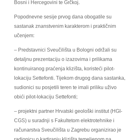
Bosni i Hercegovini te Grčkoj.
Popodnevne sesije prvog dana obogatile su
sastanak znanstvenim karakterom i praktičnim
učenjem:
– Predstavnici Sveučilišta u Bologni održali su
detaljnu prezentaciju o izazovima i prilikama
kontinuiranog praćenja klizišta, koristeći pilot-
lokaciju Settefonti. Tijekom drugog dana sastanka,
sudionici su posjetili teren te imali priliku uživo
obići pilot-lokaciju Settefonti;
– projektni partner Hrvatski geološki institut (HGI-
CGS) u suradnji s Fakultetom elektrotehnike i
računarstva Sveučilišta u Zagrebu organizirao je
radionicu o kartiranju klizišta temeljenom na