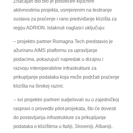
Značajan dio bio je posvećen ključnim
aktivnostima projekta, usmjerenim na testiranje
sustava za praćenje i rano predviđanje klizišta za
regiju ADRION. Istaknuti naglasci uključuju:
– projektni partner Romagna Tech predstavio je
ažuriranu AIMS platformu za upravljanje
podacima, pokazujući napredak u dizajnu i
razvoju interoperabilne infrastrukture za
prikupljanje podataka koja može podržati praćenje
klizišta na širokoj razini;
– svi projektni partneri sudjelovali su u zajedničkoj
raspravi o provedbi pilot-projekata, što će dovesti
do postavljanja infrastrukture za prikupljanje
podataka o klizištima u Italiji, Sloveniji, Albaniji,