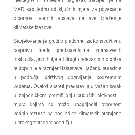
Hercegovini. Poseban naglasak stavljen je na
MAR kao jednu od ključnih mjera za povećanje
otpornosti vodnih sustava na sve izraženije
klimatske izazove.
Savjetovanje je pružilo platformu za konstruktivnu
raspravu među predstavnicima znanstvenih
institucija, javnih tijela i drugih relevantnih dionika
te doprinijela razmjeni iskustava i jačanju suradnje
u području održivog upravljanja podzemnim
vodama. Ovakvi susreti predstavljaju važan korak
u zajedničkom promišljanju budućih aktivnosti i
mjera kojima se može unaprijediti otpornost
vodnih resursa na posljedice klimatskih promjena
u prekograničnom području.