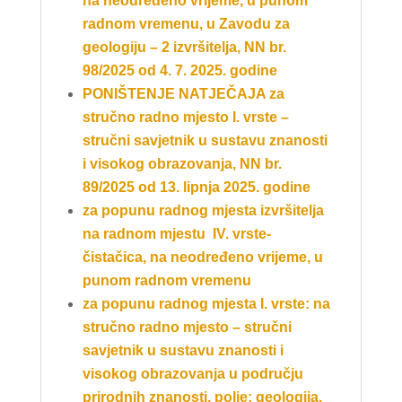
na neodređeno vrijeme, u punom
radnom vremenu, u Zavodu za
geologiju – 2 izvršitelja, NN br.
98/2025 od 4. 7. 2025. godine
PONIŠTENJE NATJEČAJA za
stručno radno mjesto I. vrste –
stručni savjetnik u sustavu znanosti
i visokog obrazovanja, NN br.
89/2025 od 13. lipnja 2025. godine
za popunu radnog mjesta izvršitelja
na radnom mjestu IV. vrste-
čistačica, na neodređeno vrijeme, u
punom radnom vremenu
za pop
unu radnog mjesta I. vrste: na
stručno radno mjesto – stručni
savjetnik u sustavu znanosti i
visokog
obrazovanja u području
prirodnih znanosti, polje: geologija,