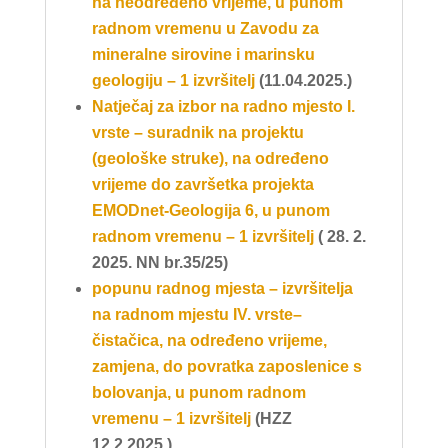
na neodređeno vrijeme, u punom
radnom vremenu u Zavodu za
mineralne sirovine i marinsku
geologiju – 1 izvršitelj
(11.04.2025.)
Natječaj za
izbor na radno mjesto I.
vrste – suradnik na projektu
(geološke struke)
, na određeno
vrijeme do završetka projekta
EMODnet-Geologija 6, u punom
radnom vremenu – 1 izvršitelj
( 28. 2.
2025. NN br.35/25)
popunu radnog mjesta – izvršitelja
na
radnom mjestu IV. vrste–
čistačica
, na određeno vrijeme,
zamjena, do povratka zaposlenice s
bolovanja, u punom radnom
vremenu – 1 izvršitelj
(HZZ
12.2.2025.)