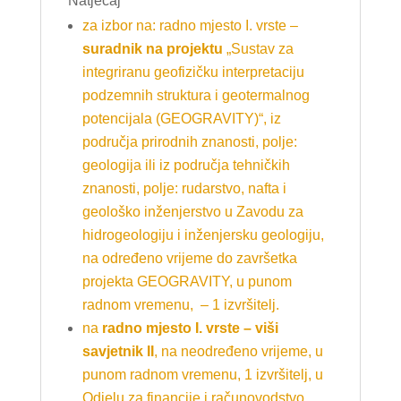
Natječaj
za izbor na: radno mjesto I. vrste –
suradnik na projektu
„Sustav za
integriranu geofizičku interpretaciju
podzemnih struktura i geotermalnog
potencijala (GEOGRAVITY)“, iz
područja prirodnih znanosti, polje:
geologija ili iz područja tehničkih
znanosti, polje: rudarstvo, nafta i
geološko inženjerstvo u Zavodu za
hidrogeologiju i inženjersku geologiju,
na određeno vrijeme do završetka
projekta GEOGRAVITY, u punom
radnom vremenu, – 1 izvršitelj.
na
radno mjesto I. vrste – viši
savjetnik II
, na neodređeno vrijeme, u
punom radnom vremenu, 1 izvršitelj, u
Odjelu za financije i računovodstvo.