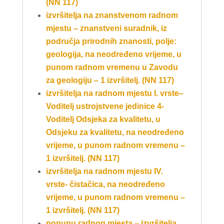
(NN 117)
izvršitelja na znanstvenom radnom
mjestu – znanstveni suradnik, iz
područja
prirodnih znanosti, polje:
geologija, na neodređeno vrijeme, u
punom radnom
vremenu u Zavodu
za geologiju – 1 izvršitelj. (NN 117)
izvršitelja na radnom mjestu I. vrste–
Voditelj ustrojstvene jedinice 4-
Voditelj
Odsjeka za kvalitetu, u
Odsjeku za kvalitetu, na neodređeno
vrijeme, u punom
radnom vremenu –
1 izvršitelj. (NN 117)
izvršitelja na radnom mjestu IV.
vrste- čistačica, na neodređeno
vrijeme, u punom
radnom vremenu –
1 izvršitelj. (NN 117)
popunu radnog mjesta – izvršitelja