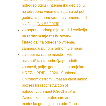
hidrogeologiju i inženjersku geologiju,
na određeno vrijeme u trajanju od pet
godina, u punom radnom vremenu, – 1
izvršitelj (
NN 55/2026)
za popunu radnog mjesta
:
1. izvršitelja
na
radnom mjestu IV. vrste–
čistačica
, na određeno vrijeme,
zamjena, u punom radnom vremenu
za izbor na radno mjesto – viši
asistent/-ica iz područja prirodnih
znanosti, polje: geologija, na projektu
HRZZ-a PDIP – 2026 „Subfossil
Chironomids from Croatian karst lakes:
proxies for reconstruction of
paleoenvironment (CroChiro)“ u
Zavodu za mineralne sirovine i
marinsku geologiju, na određeno