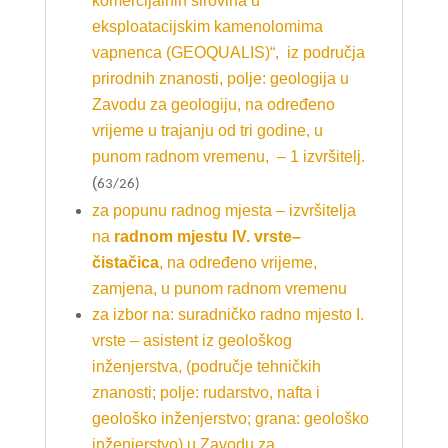
komercijalnih sirovina u
eksploatacijskim kamenolomima
vapnenca (GEOQUALIS)“, iz područja
prirodnih znanosti, polje: geologija u
Zavodu za geologiju, na određeno
vrijeme u trajanju od tri godine, u
punom radnom vremenu, – 1 izvršitelj.
(
63/26)
za popunu radnog mjesta – izvršitelja
na
radnom mjestu IV. vrste–
čistačica
, na određeno vrijeme,
zamjena, u punom radnom vremenu
za izbor na: suradničko radno mjesto I.
vrste – asistent iz geološkog
inženjerstva, (područje tehničkih
znanosti; polje: rudarstvo, nafta i
geološko inženjerstvo; grana: geološko
inženjerstvo) u Zavodu za