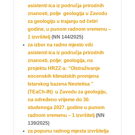
asistent/-ica iz područja prirodnih
znanosti, polje geologija u Zavodu
za geologiju u trajanju od četiri
godine, u punom radnom vremenu –
1 izvršitelj
(NN 144/2025)
za izbor na radno mjesto viši
asistent/-ica iz područja prirodnih
znanosti, polje: geologija, na
projektu HRZZ-a: “OIstraživanje
eocenskih klimatskih promjena
Istarskog bazena Neotetisa ”
(TEaCh-IN) u Zavodu za geologiju,
na određeno vrijeme do 30.
studenoga 2027. godine u punom
radnom vremenu – 1 izvršitelj
(NN
139/2025)
za popunu radnog mjesta izvršitelja