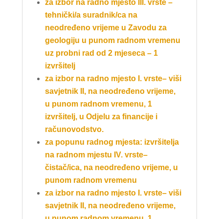
za izbor na radno mjesto III. vrste –
tehnički/a suradnik/ca na
neodređeno vrijeme u Zavodu za
geologiju u punom radnom vremenu
uz probni rad od 2 mjeseca – 1
izvršitelj
za izbor na
radno mjesto I. vrste– viši
savjetnik II
, na neodređeno vrijeme,
u punom radnom vremenu, 1
izvršitelj, u Odjelu za financije i
računovodstvo.
za popunu radnog mjesta: izvršitelja
na radnom mjestu IV. vrste–
čistač/ica, na neodređeno vrijeme, u
punom radnom vremenu
za izbor na radno mjesto I. vrste– viši
savjetnik II, na neodređeno vrijeme,
u punom radnom vremenu, 1