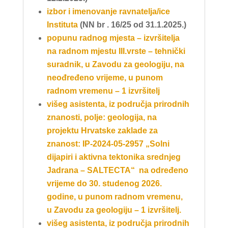
izbor i imenovanje ravnatelja/ice
Instituta
(NN br . 16/25 od 31.1.2025.)
popunu radnog mjesta – izvršitelja
na radnom mjestu III.vrste – tehnički
suradnik, u Zavodu za geologiju, na
neođređeno vrijeme, u punom
radnom vremenu – 1 izvršitelj
višeg asistenta, iz područja prirodnih
znanosti, polje: geologija, na
projektu Hrvatske zaklade za
znanost: IP-2024-05-2957 „Solni
dijapiri i aktivna tektonika srednjeg
Jadrana – SALTECTA“ na određeno
vrijeme do 30. studenog 2026.
godine, u punom radnom vremenu,
u Zavodu za geologiju – 1 izvršitelj.
višeg asistenta, iz područja prirodnih