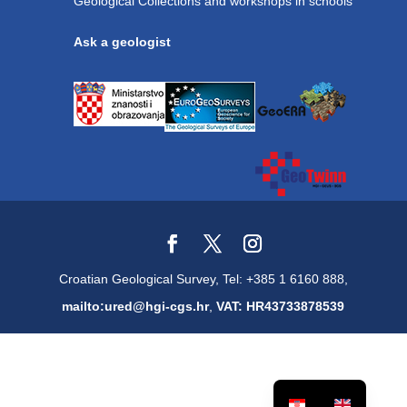
Geological Collections and workshops in schools
Ask a geologist
Croatian Geological Survey, Tel: +385 1 6160 888,
mailto:ured@hgi-cgs.hr
,
VAT: HR43733878539