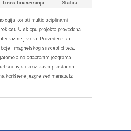
Iznos financiranja
Status
logija koristi multidisciplinarni
 prošlost. U sklopu projekta provedena
paleorazine jezera. Provedene su
e boje i magnetskog susceptibliteta,
 dijatomeja na odabranim jezgrama
lišni uvjeti kroz kasni pleistocen i
ina korištene jezgre sedimenata iz