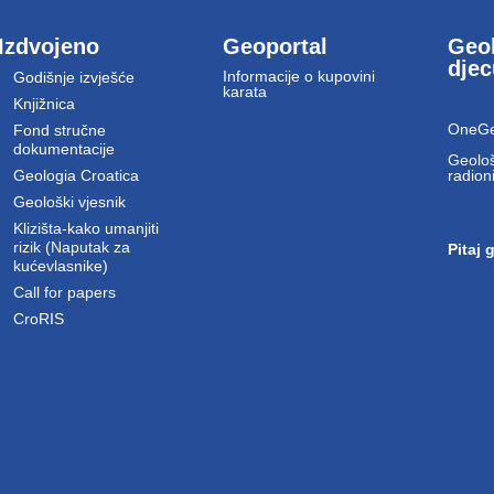
Izdvojeno
Geoportal
Geol
dje
Informacije o kupovini
Godišnje izvješće
karata
Knjižnica
OneGe
Fond stručne
dokumentacije
Geološ
Geologia Croatica
radion
Geološki vjesnik
Klizišta-kako umanjiti
rizik (Naputak za
Pitaj 
kućevlasnike)
Call for papers
CroRIS