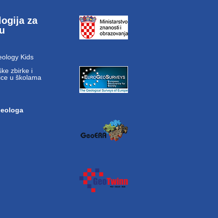
ogija za
cu
ology Kids
ke zbirke i
ice u školama
geologa