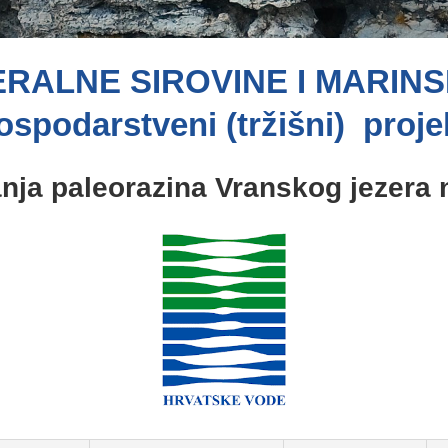
ERALNE SIROVINE I MARIN
spodarstveni (tržišni) proje
anja paleorazina Vranskog jezera