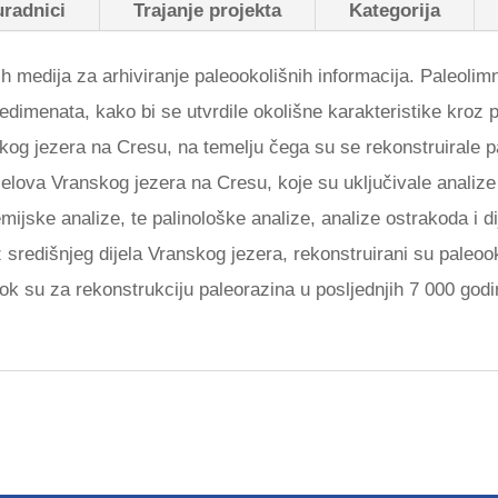
uradnici
Trajanje projekta
Kategorija
h medija za arhiviranje paleookolišnih informacija. Paleolimno
 sedimenata, kako bi se utvrdile okolišne karakteristike kroz
skog jezera na Cresu, na temelju čega su se rekonstruirale 
 dijelova Vranskog jezera na Cresu, koje su uključivale analiz
mijske analize, te palinološke analize, analize ostrakoda i
redišnjeg dijela Vranskog jezera, rekonstruirani su paleooko
dok su za rekonstrukciju paleorazina u posljednjih 7 000 god